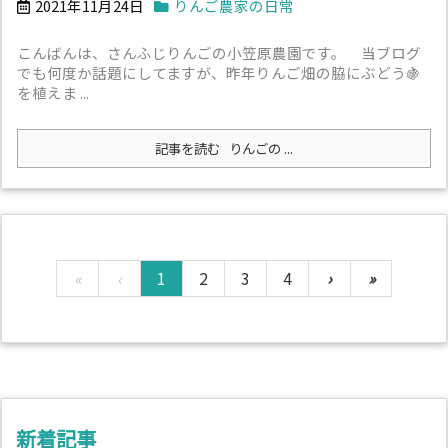
2021年11月24日
りんご農家の日常
こんばんは、さんふじりんごの小笠原農園です。 当ブログ
でも何度か話題にしてますが、昨年りんご畑の脇にぶどう🍇
を植えま ...
記事を読む
りんごの ...
«
‹
1
2
3
4
›
»
新着記事